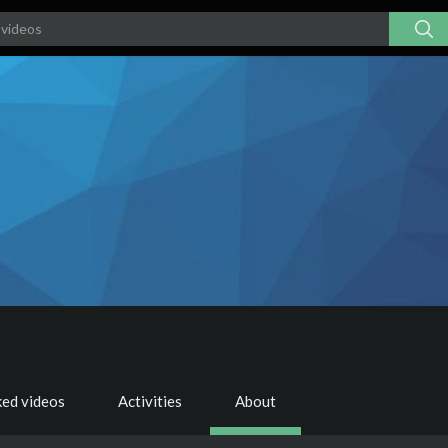
ked videos
Activities
About